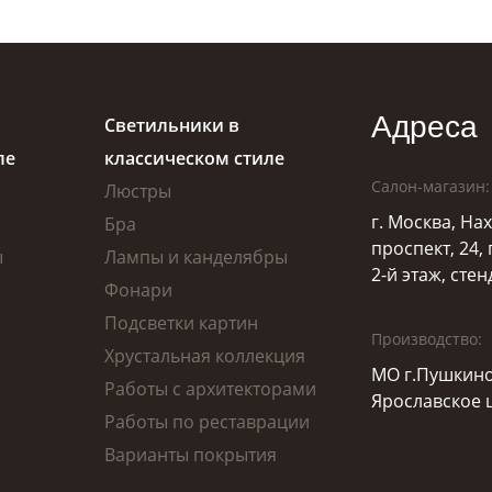
Адреса
Светильники в
ле
классическом стиле
Салон-магазин:
Люстры
г. Москва, Н
Бра
проспект, 24,
ы
Лампы и канделябры
2-й этаж, стен
Фонари
Подсветки картин
Производство:
Хрустальная коллекция
МО г.Пушкино
Работы с архитекторами
Ярославское ш
Работы по реставрации
Варианты покрытия