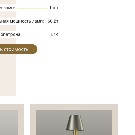
о ламп:
1 шт
ьная мощность ламп:
60 Вт
ропатрона:
Е14
ь стоимость