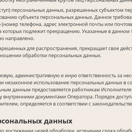
бработку неограниченным кругом лиц персональных данн
оступ) персональных данных, разрешенных субъектом пе
ованию субъекта персональных данных. Данное требова
 (номер телефона, адрес электронной почты или почтов
а которых подлежит прекращению. Указанные в данном
но направлено.
азрешенных для распространения, прекращает свое дейс
тношении обработки персональных данных.
вовую, административную и иную ответственность за н
ли незаконное использование персональных данных в со
ьным данным предоставляется работникам Исполнителя
у внутренними документами Оператора. Порядок доступа
елем, определяется в соответствии с законодательст
рсональных данных
о достижении целей обработки, истечении срока обра