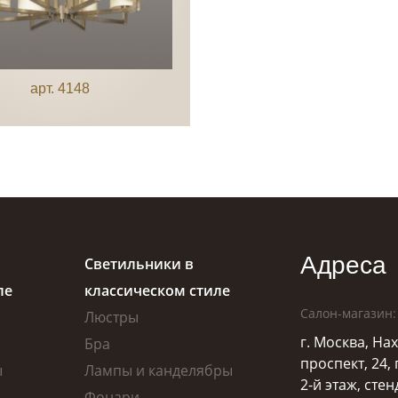
арт. 4148
Адреса
Светильники в
ле
классическом стиле
Салон-магазин:
Люстры
г. Москва, Н
Бра
проспект, 24,
ы
Лампы и канделябры
2-й этаж, стен
Фонари