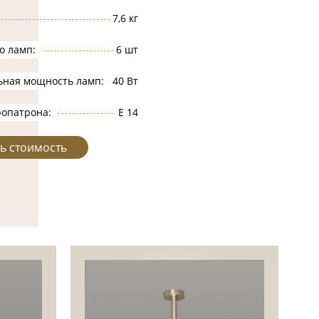
7,6 кг
о ламп:
6 шт
ьная мощность ламп:
40 Вт
ропатрона:
Е 14
ь стоимость