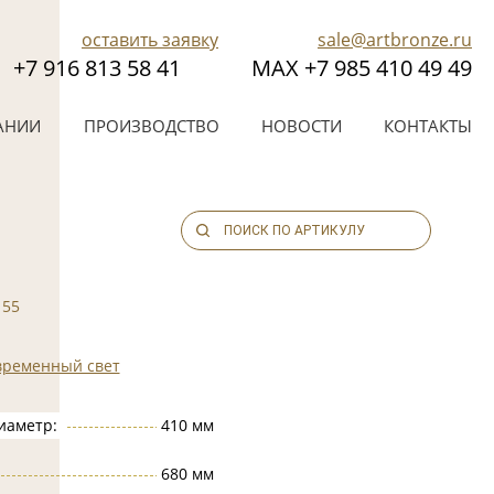
оставить заявку
sale@artbronze.ru
+7 916 813 58 41
МАХ +7 985 410 49 49
АНИИ
ПРОИЗВОДСТВО
НОВОСТИ
КОНТАКТЫ
155
временный свет
иаметр:
410 мм
680 мм