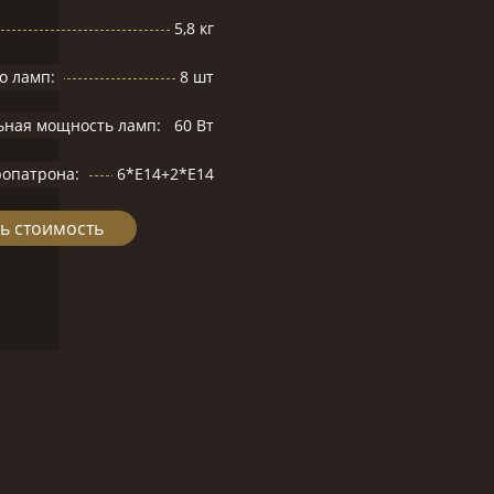
5,8 кг
о ламп:
8 шт
ьная мощность ламп:
60 Вт
ропатрона:
6*Е14+2*Е14
ь стоимость