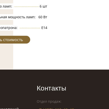
о ламп:
6 шт
ьная мощность ламп:
60 Вт
ропатрона:
Е14
ь стоимость
Контакты
Отдел продаж: