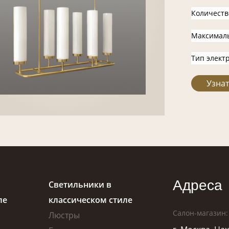
Количеств
Максимал
Тип элект
Узнат
Адреса
Светильники в
ле
классическом стиле
Салон-магазин:
Люстры