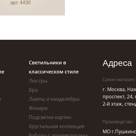
арт. 4430
Адреса
Светильники в
ле
классическом стиле
Салон-магазин:
Люстры
г. Москва, Н
Бра
проспект, 24,
ы
Лампы и канделябры
2-й этаж, стен
Фонари
Подсветки картин
Производство:
Хрустальная коллекция
МО г.Пушкино
Работы с архитекторами