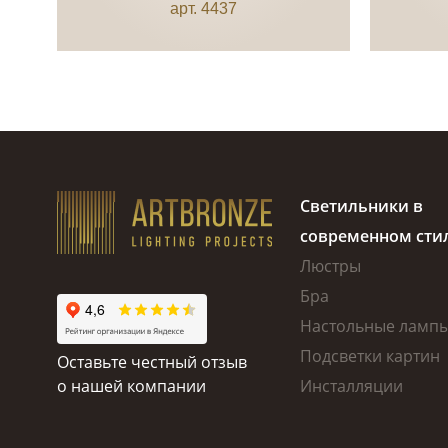
арт. 4437
Светильники в
современном сти
Люстры
Бра
Настольные ламп
Подсветки картин
Оставьте честный отзыв
о нашей компании
Инсталляции