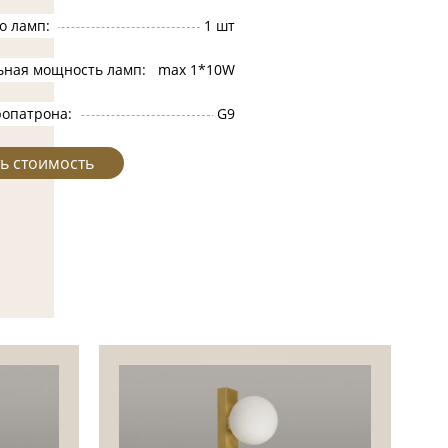
о ламп:
1 шт
ьная мощность ламп:
max 1*10W
ропатрона:
G9
ь стоимость