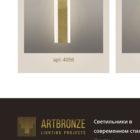
арт. 4056
Светильники в
современном сти