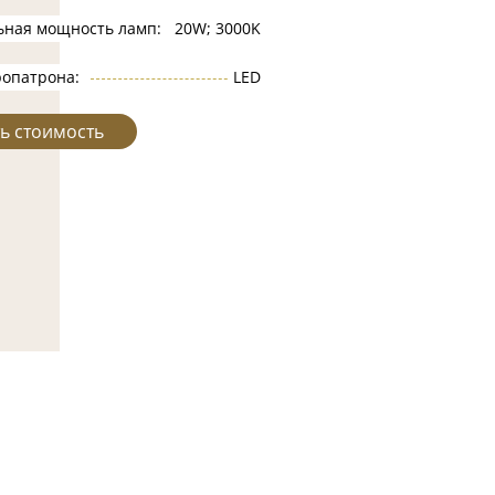
ьная мощность ламп:
20W; 3000K
ропатрона:
LED
ь стоимость