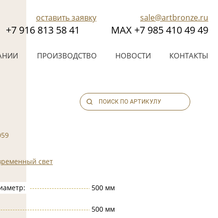
оставить заявку
sale@artbronze.ru
+7 916 813 58 41
МАХ +7 985 410 49 49
АНИИ
ПРОИЗВОДСТВО
НОВОСТИ
КОНТАКТЫ
059
временный свет
иаметр:
500 мм
500 мм