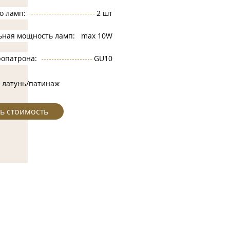
о ламп:
2 шт
ьная мощность ламп:
max 10W
ропатрона:
GU10
 латунь/патинаж
ь стоимость