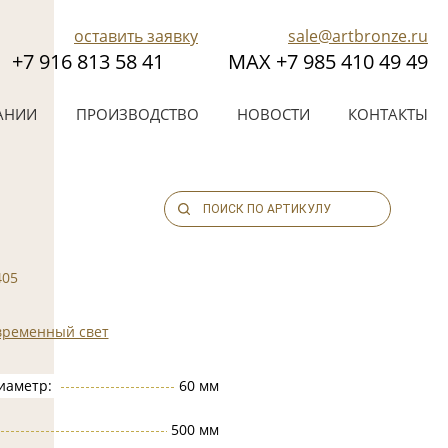
оставить заявку
sale@artbronze.ru
+7 916 813 58 41
МАХ +7 985 410 49 49
АНИИ
ПРОИЗВОДСТВО
НОВОСТИ
КОНТАКТЫ
405
временный свет
иаметр:
60 мм
500 мм