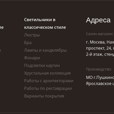
Адреса
Светильники в
ле
классическом стиле
Салон-магазин:
Люстры
г. Москва, Н
Бра
проспект, 24,
ы
Лампы и канделябры
2-й этаж, стен
Фонари
Подсветки картин
Производство:
Хрустальная коллекция
МО г.Пушкино
Работы с архитекторами
Ярославское ш
Работы по реставрации
Варианты покрытия