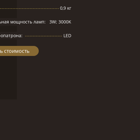
0,9 кг
ьная мощность ламп:
3W; 3000K
ропатрона:
LED
ь стоимость