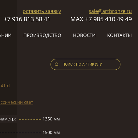
оставить заявку
sale@artbronze.ru
+7 916 813 58 41
МАХ +7 985 410 49 49
АНИИ
ПРОИЗВОДСТВО
НОВОСТИ
КОНТАКТЫ
241-d
ссический свет
иаметр:
1350 мм
1500 мм