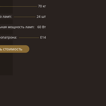
70 кг
о ламп:
24 шт
ьная мощность ламп:
60 Вт
ропатрона:
Е14
ь стоимость