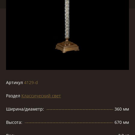
Артикул
4129-d
Раздел
Классический свет
Ширина/диаметр:
360 мм
Высота:
670 мм