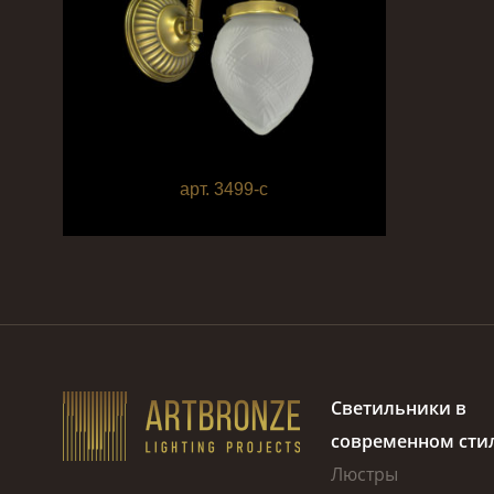
арт. 3499-c
Светильники в
современном сти
Люстры