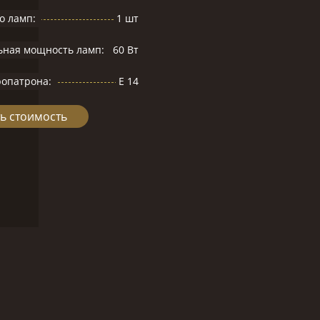
о ламп:
1 шт
ьная мощность ламп:
60 Вт
ропатрона:
Е 14
ь стоимость