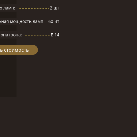
о ламп:
2 шт
ьная мощность ламп:
60 Вт
ропатрона:
Е 14
ь стоимость