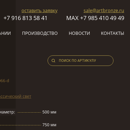
оставить заявку
sale@artbronze.ru
+7 916 813 58 41
МАХ +7 985 410 49 49
АНИИ
ПРОИЗВОДСТВО
НОВОСТИ
КОНТАКТЫ
066-d
ссический свет
иаметр:
500 мм
750 мм