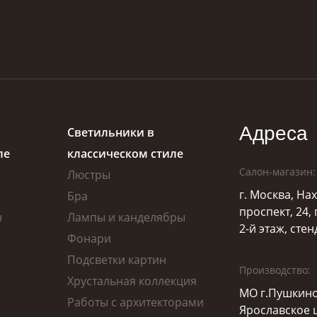
Адреса
Светильники в
ле
классическом стиле
Салон-магазин:
Люстры
г. Москва, Н
Бра
проспект, 24,
ы
Лампы и канделябры
2-й этаж, стен
Фонари
Подсветки картин
Производство:
Хрустальная коллекция
МО г.Пушкино
Работы с архитекторами
Ярославское ш