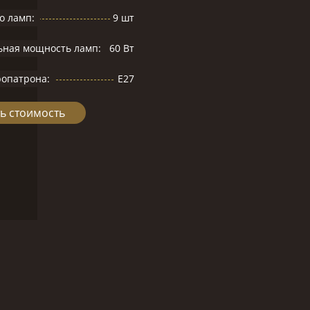
о ламп:
9 шт
ьная мощность ламп:
60 Вт
ропатрона:
E27
ь стоимость